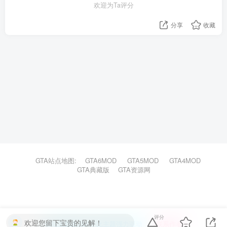
欢迎为Ta评分
分享
收藏
GTA站点地图:
GTA6MOD
GTA5MOD
GTA4MOD
GTA典藏版
GTA资源网
评分
欢迎您留下宝贵的见解！
本站主题由Zibll子比主题强力驱动
联系作者