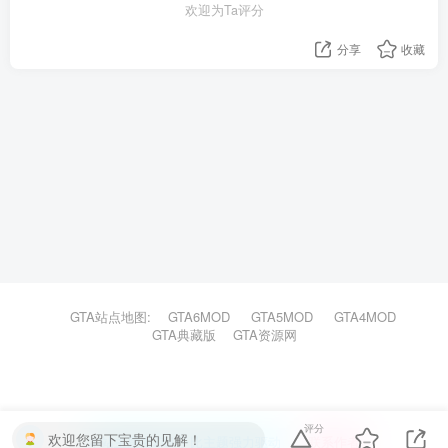
欢迎为Ta评分
分享
收藏
GTA站点地图:
GTA6MOD
GTA5MOD
GTA4MOD
GTA典藏版
GTA资源网
评分
欢迎您留下宝贵的见解！
本站主题由Zibll子比主题强力驱动
联系作者