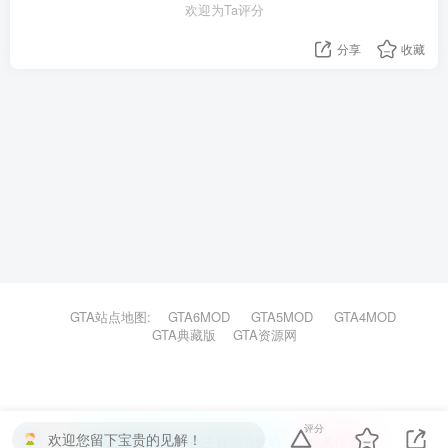
欢迎为Ta评分
分享
收藏
GTA站点地图:
GTA6MOD
GTA5MOD
GTA4MOD
GTA典藏版
GTA资源网
评分
欢迎您留下宝贵的见解！
本站主题由Zibll子比主题强力驱动
联系作者