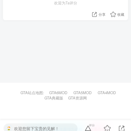
欢迎为Ta评分
分享
收藏
GTA站点地图:
GTA6MOD
GTA5MOD
GTA4MOD
GTA典藏版
GTA资源网
评分
欢迎您留下宝贵的见解！
本站主题由Zibll子比主题强力驱动
联系作者