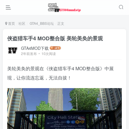
首页
社区
GTA4_BBS论坛
正文
侠盗猎车手4 MOD整合版 美轮美奂的景观
GTA4MOD下载
2年前发布
10次阅读
美轮美奂的景观在《侠盗猎车手4 MOD整合版》中展
现，让你流连忘返，无法自拔！