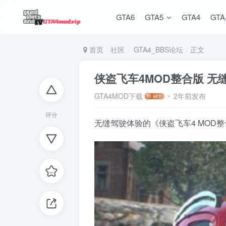
GTA6
GTA5
GTA4
GT
首页
社区
GTA4_BBS论坛
正文
侠盗飞车4MOD整合版 无
GTA4MOD下载
2年前发布
评分
无缝驾驶体验的《侠盗飞车4 MOD