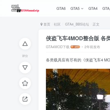
GTA6
GTA5
GTA4
GT
首页
社区
GTA4_BBS论坛
正文
侠盗飞车4MOD整合版 各
GTA4MOD下载
2年前发布
评分
各类载具应有尽有的《侠盗飞车4 M