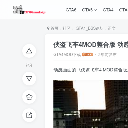
GTA6
GTA5
GTA4
GT
首页
社区
GTA4_BBS论坛
正文
侠盗飞车4MOD整合版 动
GTA4MOD下载
2年前发布
评分
动感画面的《侠盗飞车4 MOD整