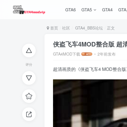
GTA6
GTA5
GTA4
GT
首页
社区
GTA4_BBS论坛
正文
侠盗飞车4MOD整合版 超
GTA4MOD下载
2年前发布
评分
超清画质的《侠盗飞车4 MOD整