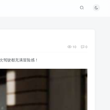
10
0
每次驾驶都充满冒险感！