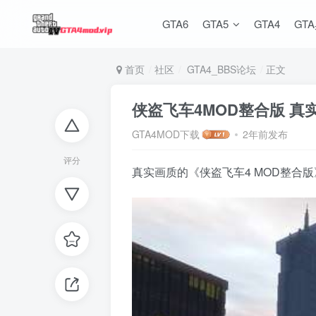
GTA6
GTA5
GTA4
GT
首页
社区
GTA4_BBS论坛
正文
侠盗飞车4MOD整合版 真
GTA4MOD下载
2年前发布
评分
真实画质的《侠盗飞车4 MOD整