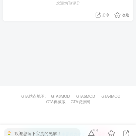
欢迎为Ta评分
分享
收藏
GTA站点地图:
GTA6MOD
GTA5MOD
GTA4MOD
GTA典藏版
GTA资源网
评分
欢迎您留下宝贵的见解！
本站主题由Zibll子比主题强力驱动
联系作者