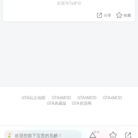
欢迎为Ta评分
分享
收藏
GTA站点地图:
GTA6MOD
GTA5MOD
GTA4MOD
GTA典藏版
GTA资源网
评分
欢迎您留下宝贵的见解！
本站主题由Zibll子比主题强力驱动
联系作者