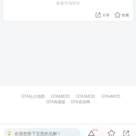
欢迎为Ta评分
分享
收藏
GTA站点地图:
GTA6MOD
GTA5MOD
GTA4MOD
GTA典藏版
GTA资源网
评分
欢迎您留下宝贵的见解！
本站主题由Zibll子比主题强力驱动
联系作者