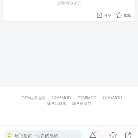
欢迎为Ta评分
分享
收藏
GTA站点地图:
GTA6MOD
GTA5MOD
GTA4MOD
GTA典藏版
GTA资源网
评分
欢迎您留下宝贵的见解！
本站主题由Zibll子比主题强力驱动
联系作者