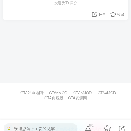
欢迎为Ta评分
分享
收藏
GTA站点地图:
GTA6MOD
GTA5MOD
GTA4MOD
GTA典藏版
GTA资源网
评分
欢迎您留下宝贵的见解！
本站主题由Zibll子比主题强力驱动
联系作者