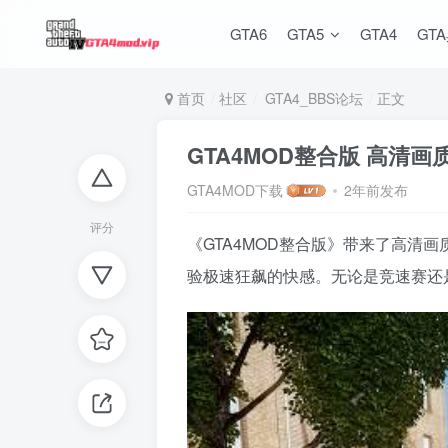
GTA6
GTA5
GTA4
GT
首页
社区
GTA4_BBS论坛
正文
GTA4MOD整合版 高清画
GTA4MOD下载
2年前发布
评分
《GTA4MOD整合版》带来了高
验极速狂飙的快感。无论是竞速赛还