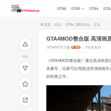
GTA6
GTA5
GTA4
GT
首页
社区
GTA4_BBS论坛
正文
GTA4MOD整合版 高清
GTA4MOD下载
2年前发布
评分
《GTA4MOD整合版》通过高清
多豪车，玩家可以驾驶这些顶级跑车
的经典之作。