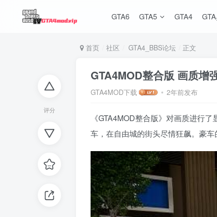
GTA6
GTA5
GTA4
GT
首页
社区
GTA4_BBS论坛
正文
GTA4MOD整合版 画质增
GTA4MOD下载
2年前发布
评分
《GTA4MOD整合版》对画质进
车，在自由城的街头尽情狂飙。豪车