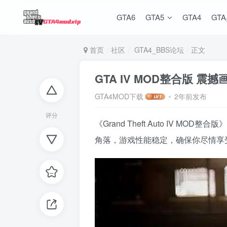
GTA6
GTA5
GTA4
GT
首页
社区
GTA4_BBS论坛
正文
GTA IV MOD整合版 震
GTA4MOD下载
2年前发布
评分
《Grand Theft Auto I
角落，游戏性能稳定，确保你尽情享