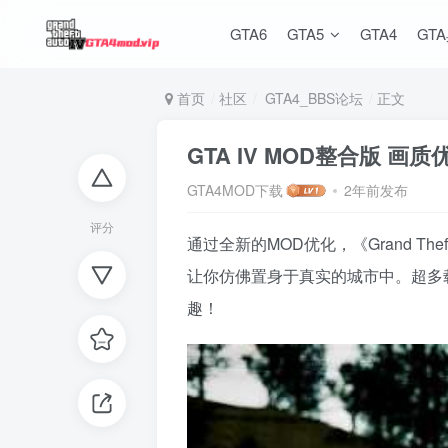
GTA6
GTA5
GTA4
GT
首页
社区
GTA4_BBS论坛
正文
GTA IV MOD整合版 画
GTA4MOD下载
2年前发布
评分
通过全新的MOD优化，《Grand T
让你仿佛置身于真实的城市中。超多
趣！