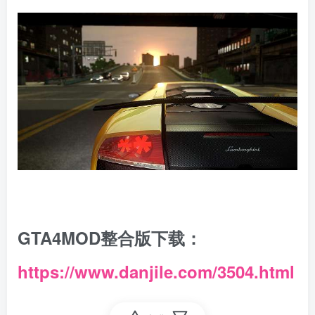
GTA4MOD整合版下载：
https://www.danjile.com/3504.html