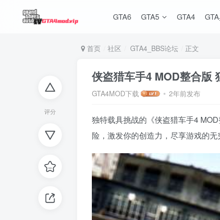
GTA6
GTA5
GTA4
GT
首页
社区
GTA4_BBS论坛
正文
侠盗猎车手4 MOD整合版
GTA4MOD下载
2年前发布
评分
独特载具挑战的《侠盗猎车手4 M
险，激发你的创造力，尽享游戏的无