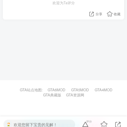
欢迎为Ta评分
分享
收藏
GTA站点地图:
GTA6MOD
GTA5MOD
GTA4MOD
GTA典藏版
GTA资源网
评分
欢迎您留下宝贵的见解！
本站主题由Zibll子比主题强力驱动
联系作者