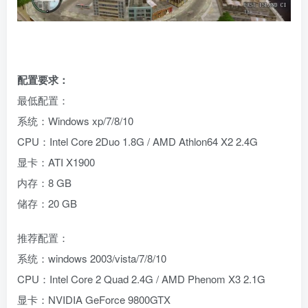
配置要求：
最低配置：
系统：Windows xp/7/8/10
CPU：Intel Core 2Duo 1.8G / AMD Athlon64 X2 2.4G
显卡：ATI X1900
内存：8 GB
储存：20 GB
推荐配置：
系统：windows 2003/vista/7/8/10
CPU：Intel Core 2 Quad 2.4G / AMD Phenom X3 2.1G
显卡：NVIDIA GeForce 9800GTX